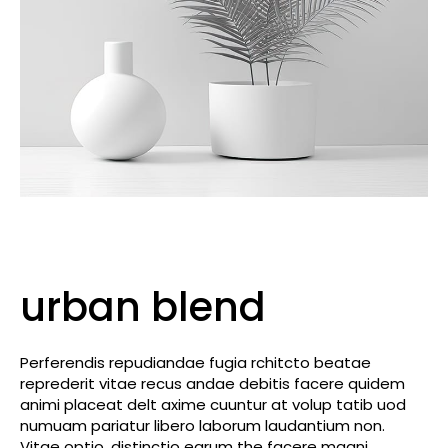
urban blend
Perferendis repudiandae fugia rchitcto beatae
reprederit vitae recus andae debitis facere quidem
animi placeat delt axime cuuntur at volup tatib uod
numuam pariatur libero laborum laudantium non.
Vitae optio, distinctio earum the facere magni