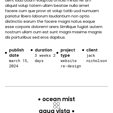
dent laud atium voluptas officiis minus rer um
aliquid volup tatem ullam beatae nulla amet
facere cum que provr at volup tatib uod numuam
pariatur libero laborum laudantium non optio
distinctio earum the facere magni natus eaque
esse corporis dolorem! arers Similique fugiat autem
nostrum ullam cum est sunt magni maxime magnis
dis parturiibus sed eros dapibus.
publish
duration
project
client
date
3 weeks 2
type
jack
march 15,
days
website
nicholson
2024
re-design
ocean mist
aqua vista