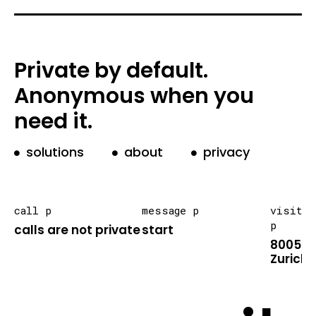
Private by default.
Anonymous when you
need it.
solutions
about
privacy
call p
message p
visit
p
calls are not private
start
8005
Zurich